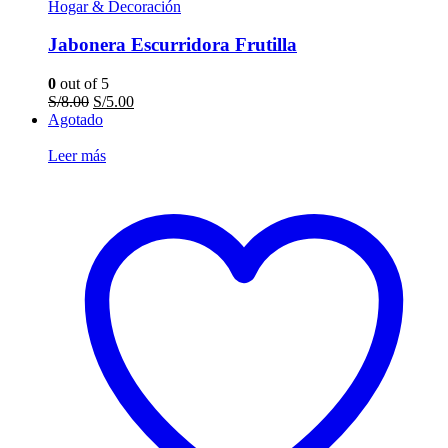
Hogar & Decoración
Jabonera Escurridora Frutilla
0
out of 5
El
El
S/
8.00
S/
5.00
precio
precio
Agotado
original
actual
era:
es:
Leer más
S/8.00.
S/5.00.