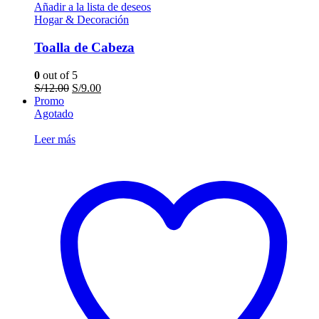
Añadir a la lista de deseos
Hogar & Decoración
Toalla de Cabeza
0
out of 5
El
El
S/
12.00
S/
9.00
precio
precio
Promo
original
actual
Agotado
era:
es:
S/12.00.
S/9.00.
Leer más