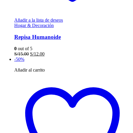
Añadir a la lista de deseos
Hogar & Decoración
Repisa Humanoide
0
out of 5
El
El
S/
15.00
S/
12.00
precio
precio
-50%
original
actual
era:
es:
Añadir al carrito
S/15.00.
S/12.00.