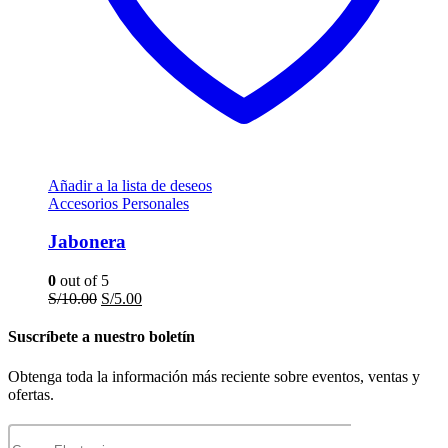
Añadir a la lista de deseos
Accesorios Personales
Jabonera
0
out of 5
El
El
S/
10.00
S/
5.00
precio
precio
original
actual
Suscríbete a nuestro boletín
era:
es:
S/10.00.
S/5.00.
Obtenga toda la información más reciente sobre eventos, ventas y
ofertas.